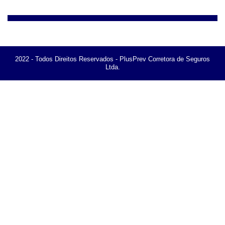
2022 - Todos Direitos Reservados - PlusPrev Corretora de Seguros
Ltda.