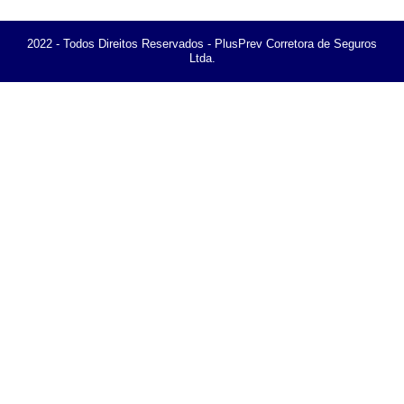
2022 - Todos Direitos Reservados - PlusPrev Corretora de Seguros
Ltda.